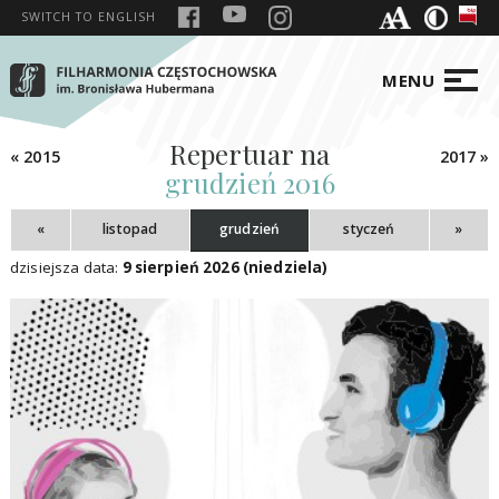
SWITCH TO
ENGLISH
MENU
Repertuar na
« 2015
2017 »
grudzień 2016
«
listopad
grudzień
styczeń
»
dzisiejsza data:
9 sierpień 2026 (niedziela)