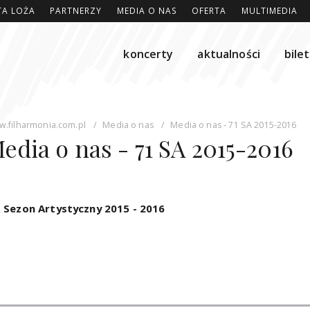
TA LOŻA
PARTNERZY
MEDIA O NAS
OFERTA
MULTIMEDIA
koncerty
aktualności
bile
.filharmonia.com.pl
/
Media o nas
/
Media o nas - 71 SA 2015-2016
edia o nas - 71 SA 2015-2016
. Sezon Artystyczny 2015 - 2016