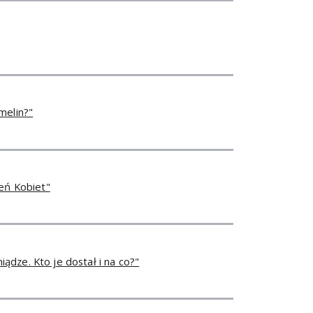
melin?"
ień Kobiet"
niądze. Kto je dostał i na co?"