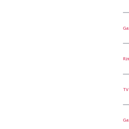
Ga
Rz
TV
Ga