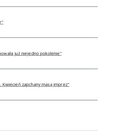
r"
howała już niejedno pokolenie"
. Kwiecień zapchany masą imprez"