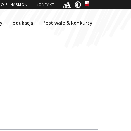
O FILHARMONII
KONTAKT
ty
edukacja
festiwale & konkursy