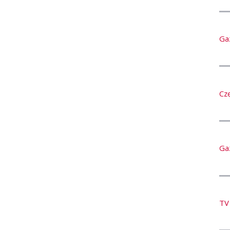
Ga
Cz
Ga
TV