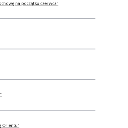
tochowę na początku czerwca"
"
 Orientu"