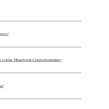
osmos"
a scenie Filharmonii Częstochowskiej"
na"