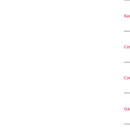
Ra
Cz
Cz
Ga