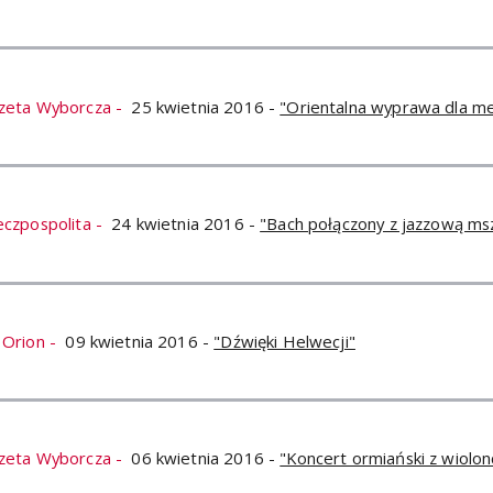
zeta Wyborcza -
25 kwietnia 2016 -
"Orientalna wyprawa dla 
eczpospolita -
24 kwietnia 2016 -
"Bach połączony z jazzową ms
 Orion -
09 kwietnia 2016 -
"Dźwięki Helwecji"
zeta Wyborcza -
06 kwietnia 2016 -
"Koncert ormiański z wiolon