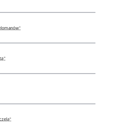
melomanów"
zą"
czelą"