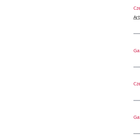
Cz
Ar
Ga
Cz
Ga