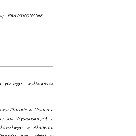
kową - PRAWYKONANIE
uzycznego, wykładowca
wał filozofię w Akademii
tefana Wyszyńskiego), a
rkowskiego w Akademii
Ponadto brał udział w