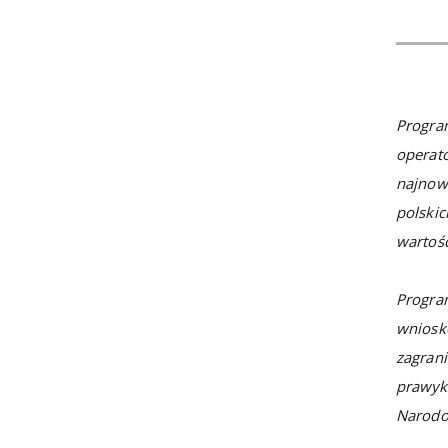
Progra
operato
najnow
polski
wartośc
Progra
wnioskó
zagran
prawyk
Narodow