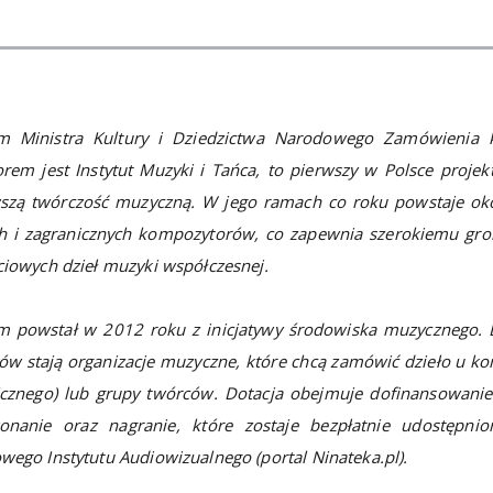
m Ministra Kultury i Dziedzictwa Narodowego Zamówienia k
rem jest Instytut Muzyki i Tańca, to pierwszy w Polsce proje
szą twórczość muzyczną. W jego ramach co roku powstaje o
ch i zagranicznych kompozytorów, co zapewnia szerokiemu gr
iowych dzieł muzyki współczesnej.
m powstał w 2012 roku z inicjatywy środowiska muzycznego.
w stają organizacje muzyczne, które chcą zamówić dzieło u ko
icznego) lub grupy twórców. Dotacja obejmuje dofinansowanie
onanie oraz nagranie, które zostaje bezpłatnie udostępni
ego Instytutu Audiowizualnego (portal Ninateka.pl).