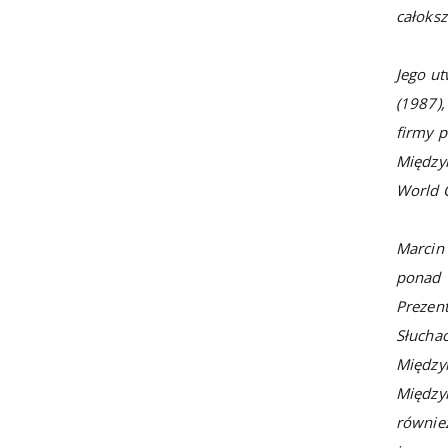
całoksz
Jego u
(1987)
firmy p
Między
World O
Marcin
ponad 
Prezen
Słuch
Między
Między
równie