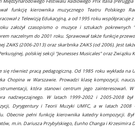
m Międzynarodowego Festiwalu Radiowego Prix Italia (Peruggia
wał funkcję kierownika muzycznego Teatru Polskiego Ra
acował z Telewizją Edukacyjną, a od 1995 roku współpracuje z
oku założył czasopismo o muzyce i sztukach pokrewnych "
orem naczelnym do 2001 roku. Sprawował także funkcje przewo
j ZAiKS (2006-2013) oraz skarbnika ZAiKS (od 2006). Jest tak
Perkusyjnej, polskiej sekcji "Jeunesses Musicales" oraz Związku
e się również pracą pedagogiczną. Od 1985 roku wykłada na 
yka Chopina w Warszawie. Prowadzi klasę kompozycji, naucza 
nstrumentacji, która stanowi centrum jego zainteresowań. W
ora nadzwyczajnego. W latach 1999-2002 i 2005-2008 był
ycji, Dyrygentury i Teorii Muzyki UMFC, a w latach 2008
łu. Obecnie pełni funkcję kierownika katedry kompozycji. By
tów, m.in. Dariusza Przybylskiego, Eunho Changa i Krzesimira 