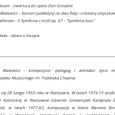
ozart - Uwertura do opery Don Giovanni
 Błażewicz – Koncert podwójny na dwa flety i orkiestrę smycz
eethoven - V Symfonia c-moll op. 67 - "Symfonia losu"
 Kula - słowo o muzyce
 Błażewicz - kompozytor, pedagog i animator życia m
sytetu Muzycznego im. Fryderyka Chopina.
 się 28 lutego 1953 roku w Warszawie. W latach 1974-75 studio
ii Katolickiej w Warszawie (obecnie Uniwersytet Kardynała S
nie, w latach 1977-82, kompozycję w klasie Mariana Bo
nej w Warszawie, otrzymując dyplom z wyróżnieniem. 