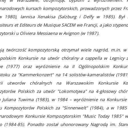
narodowych kursach kompozytorskich, prowadzonych przez Fr
w 1980), Iannisa Xenakisa (Salzburg i Delfy w 1985). Był 
teurs et Editeurs de Musique SACEM we Francji, a jako stypend
torski u Oliviera Messiaena w Avignon (w 1987).
ją twórczość kompozytorską otrzymał wiele nagród, m.in. w 
polskim Konkursie na utwór chóralny a cappella w Legnicy 
ne (1977) oraz wyróżnienie na II Ogólnopolskim Konku
stoku za "Kammerkonzert" na 14 solistów-kameralistów (1981
orii utworów chóralnych na Warszawskim Konkursie Ko
ytorów Polskich za utwór "Lokomotywa" na 4-głosowy chór 
a Juliana Tuwima (1983), w 1984 – wyróżnienie na Konkurs
u Kompozytorów Polskich za "Sinnenwelt" (1984), a w 1985
narodowym Konkursie Kompozytorskim "Music Today 1985" w 
olo (1984-85). Ponadto został uhonorowany Nagrodą im. Stan