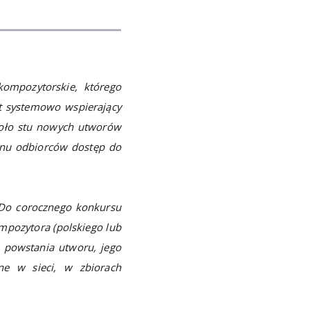
ompozytorskie, którego
kt systemowo wspierający
koło stu nowych utworów
onu odbiorców dostęp do
 Do corocznego konkursu
mpozytora (polskiego lub
 powstania utworu, jego
one w sieci, w zbiorach