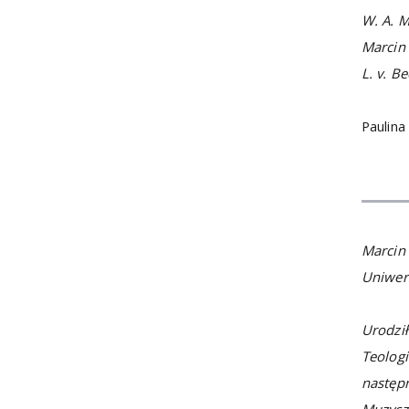
W. A. M
Marcin
L. v. B
Paulina
Marcin
Uniwer
Urodził
Teolog
następ
Muzycz