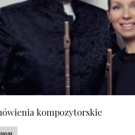
ówienia kompozytorskie
HIWUM