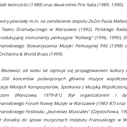
tałt twórczości (1988) oraz dwukrotnie Prix Italia (1989, 1990).
twory powstały m.in. na zamówienie zespołu 2e2m Paula Mefano
, Teatru Dramatycznego w Warszawie (1992), Polskiego Radia 
rodukującej instrumenty perkusyjne "Kolberg" (1996, 1999), D
narodowego Stowarzyszenia Muzyki Perkusyjnej PAS (1998) o
rchestra & World Brass (1999).
 Błażewicz od wielu lat zajmuje się propagowaniem kultury 
200 koncertów poświęconych głównie muzyce współczesn
tacje Młodych Kompozytorów, Spotkania z Muzyką Współczesn
aczom (Warszawa, 1979-81). Był organizatorem i dyr
narodowego Forum Nowej Muzyki w Warszawie (1983-87) oraz 
narodowego Festiwalu „Jeunesses Musicales” (Częstochowa, 19
ż doradcą do spraw muzycznych Instytutu Francuskiego w W