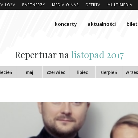
TA LOŻA
PARTNERZY
MEDIA O NAS
OFERTA
MULTIMEDIA
koncerty
aktualności
bile
Repertuar na
listopad 2017
iecień
maj
czerwiec
lipiec
sierpień
wrzes