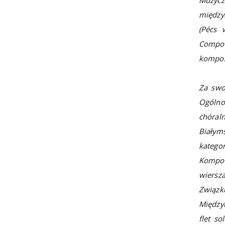
między
(Pécs 
Composi
kompozy
Za swo
Ogólno
chóral
Białym
kateg
Kompoz
wiersz
Związk
Między
flet s