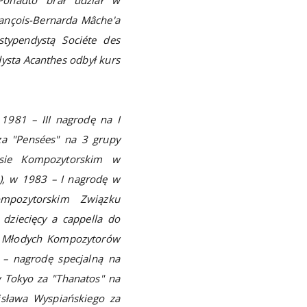
ançois-Bernarda Mâche'a
stypendystą Sociéte des
ysta Acanthes odbył kurs
1981 – III nagrodę na I
za "Pensées" na 3 grupy
rsie Kompozytorskim w
), w 1983 – I nagrodę w
mpozytorskim Związku
dziecięcy a cappella do
ie Młodych Kompozytorów
 – nagrodę specjalną na
Tokyo za "Thanatos" na
isława Wyspiańskiego za