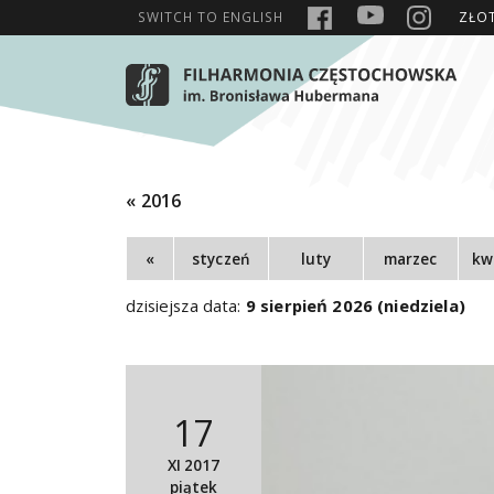
SWITCH TO
ENGLISH
ZŁO
« 2016
«
styczeń
luty
marzec
kw
dzisiejsza data:
9 sierpień 2026 (niedziela)
17
XI 2017
piątek