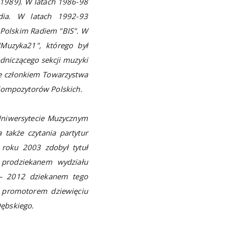
 1989). W latach 1986-98
dia. W latach 1992-93
 Polskim Radiem "BIS". W
Muzyka21", którego był
dniczącego sekcji muzyki
że członkiem Towarzystwa
 Kompozytorów Polskich.
Uniwersytecie Muzycznym
także czytania partytur
 roku 2003 zdobył tytuł
 prodziekanem wydziału
 – 2012 dziekanem tego
ł promotorem dziewięciu
Dębskiego.