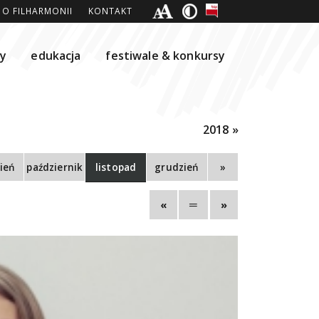
O FILHARMONII
KONTAKT
ty
edukacja
festiwale & konkursy
2018 »
ień
październik
listopad
grudzień
»
«
═
»