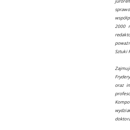
jurore
sprawo
współpr
2000 r
redakt
poważne
Sztuki 
Zajmuj
Fryder
oraz i
profes
Kompoz
wydzia
doktora