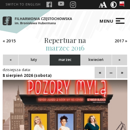
SWITCH TO
ENGLISH
MENU
Repertuar na
« 2015
2017 »
marzec 2016
«
luty
marzec
kwiecień
»
dzisiejsza data:
«
═
»
8 sierpień 2026 (sobota)