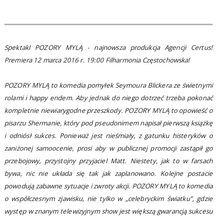
Spektakl POZORY MYLĄ - najnowsza produkcja Agencji Certus!
Premiera 12 marca 2016 r. 19:00 Filharmonia Częstochowska!
POZORY MYLĄ to komedia pomyłek Seymoura Blickera ze świetnymi
rolami i happy endem. Aby jednak do niego dotrzeć trzeba pokonać
kompletnie niewiarygodne przeszkody. POZORY MYLĄ to opowieść o
pisarzu Shermanie, który pod pseudonimem napisał pierwszą książkę
i odniósł sukces. Ponieważ jest nieśmiały, z gatunku histeryków o
zaniżonej samoocenie, prosi aby w publicznej promocji zastąpił go
przebojowy, przystojny przyjaciel Matt. Niestety, jak to w farsach
bywa, nic nie układa się tak jak zaplanowano. Kolejne postacie
powodują zabawne sytuacje i zwroty akcji. POZORY MYLĄ to komedia
o współczesnym zjawisku, nie tylko w „celebryckim światku”, gdzie
występ w znanym telewizyjnym show jest większą gwarancją sukcesu