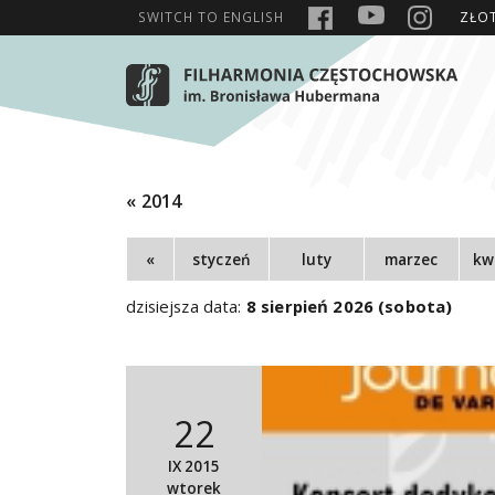
SWITCH TO
ENGLISH
ZŁO
« 2014
«
styczeń
luty
marzec
kw
dzisiejsza data:
8 sierpień 2026 (sobota)
22
IX 2015
wtorek