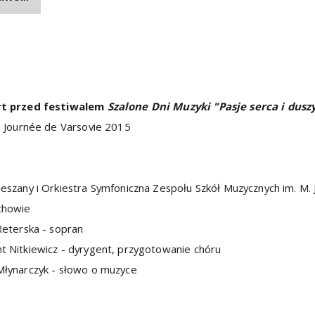
t przed festiwalem
Szalone Dni Muzyki "Pasje serca i dus
e Journée de Varsovie 2015
eszany i Orkiestra Symfoniczna Zespołu Szkół Muzycznych im. M.
chowie
Reterska - sopran
 Nitkiewicz - dyrygent, przygotowanie chóru
Młynarczyk - słowo o muzyce