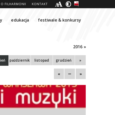
O FILHARMONII
KONTAKT
ty
edukacja
festiwale & konkursy
2016 »
ień
październik
listopad
grudzień
»
«
═
»