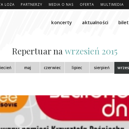
TA LOŻA
PARTNERZY
MEDIA O NAS
OFERTA
MULTIMEDIA
koncerty
aktualności
bile
Repertuar na
wrzesień 2015
iecień
maj
czerwiec
lipiec
sierpień
wrzes