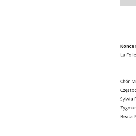
Koncer
La Foll
Chór Mi
Często
Sylwia 
Zygmunt
Beata 