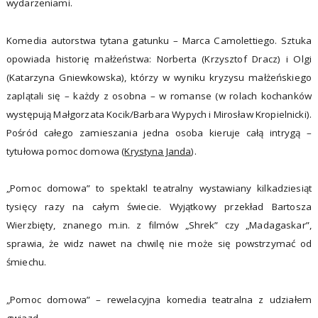
wydarzeniami.
Komedia autorstwa tytana gatunku – Marca Camolettiego. Sztuka
opowiada historię małżeństwa: Norberta (Krzysztof Dracz) i Olgi
(Katarzyna Gniewkowska), którzy w wyniku kryzysu małżeńskiego
zaplątali się – każdy z osobna – w romanse (w rolach kochanków
występują Małgorzata Kocik/Barbara Wypych i Mirosław Kropielnicki).
Pośród całego zamieszania jedna osoba kieruje całą intrygą –
tytułowa pomoc domowa (
Krystyna Janda
).
„Pomoc domowa” to spektakl teatralny wystawiany kilkadziesiąt
tysięcy razy na całym świecie. Wyjątkowy przekład Bartosza
Wierzbięty, znanego m.in. z filmów „Shrek” czy „Madagaskar”,
sprawia, że widz nawet na chwilę nie może się powstrzymać od
śmiechu.
„Pomoc domowa” – rewelacyjna komedia teatralna z udziałem