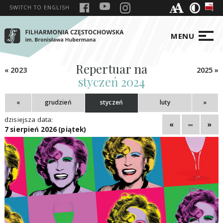
SWITCH TO
ENGLISH
MENU
Repertuar na
« 2023
2025 »
styczeń 2024
«
grudzień
styczeń
luty
»
dzisiejsza data:
«
═
»
7 sierpień 2026 (piątek)