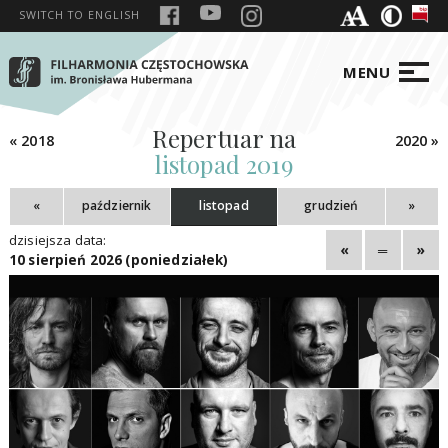
SWITCH TO
ENGLISH
MENU
Repertuar na
« 2018
2020 »
listopad 2019
«
październik
listopad
grudzień
»
dzisiejsza data:
«
═
»
10 sierpień 2026 (poniedziałek)