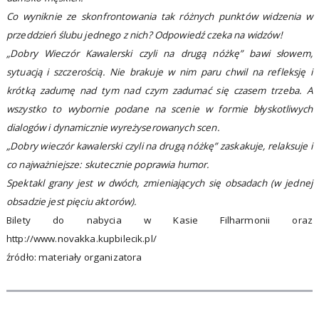
Co wyniknie ze skonfrontowania tak różnych punktów widzenia w
przeddzień ślubu jednego z nich? Odpowiedź czeka na widzów!
„Dobry Wieczór Kawalerski czyli na drugą nóżkę” bawi słowem,
sytuacją i szczerością. Nie brakuje w nim paru chwil na refleksję i
krótką zadumę nad tym nad czym zadumać się czasem trzeba. A
wszystko to wybornie podane na scenie w formie błyskotliwych
dialogów i dynamicznie wyreżyserowanych scen.
„Dobry wieczór kawalerski czyli na drugą nóżkę” zaskakuje, relaksuje i
co najważniejsze: skutecznie poprawia humor.
Spektakl grany jest w dwóch, zmieniających się obsadach (w jednej
obsadzie jest pięciu aktorów).
Bilety do nabycia w Kasie Filharmonii oraz
http://www.novakka.kupbilecik.pl/
źródło: materiały organizatora