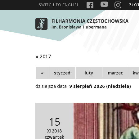
SWITCH TO
ENGLISH
ZŁO
« 2017
«
styczeń
luty
marzec
kw
dzisiejsza data:
9 sierpień 2026 (niedziela)
15
XI 2018
czwartek