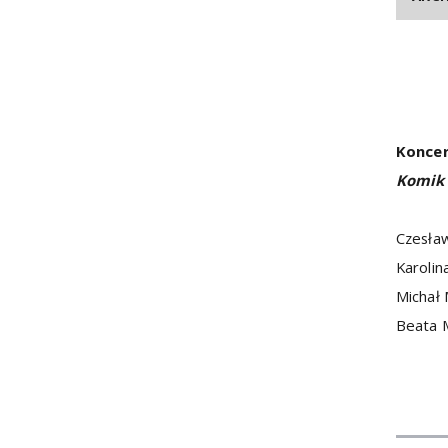
Koncer
Komik 
Czesław
Karolin
Michał 
Beata 