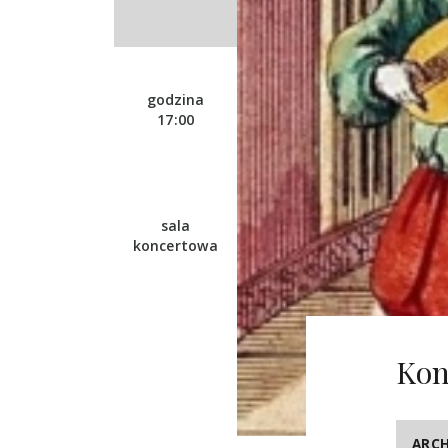
godzina
17:00
sala
koncertowa
Kon
ARC