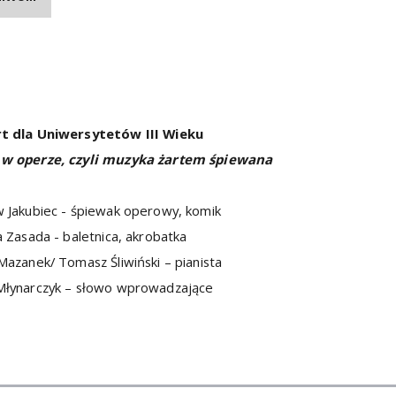
t dla Uniwersytetów III Wieku
w operze, czyli muzyka żartem śpiewana
 Jakubiec - śpiewak operowy, komik
a Zasada - baletnica, akrobatka
Mazanek/ Tomasz Śliwiński – pianista
Młynarczyk – słowo wprowadzające