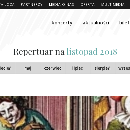
TA LOŻA
PARTNERZY
MEDIA O NAS
OFERTA
MULTIMEDIA
koncerty
aktualności
bile
Repertuar na
listopad 2018
iecień
maj
czerwiec
lipiec
sierpień
wrzes