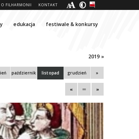
O FILHARMONII
KONTAKT
ty
edukacja
festiwale & konkursy
2019 »
ień
październik
listopad
grudzień
»
«
═
»