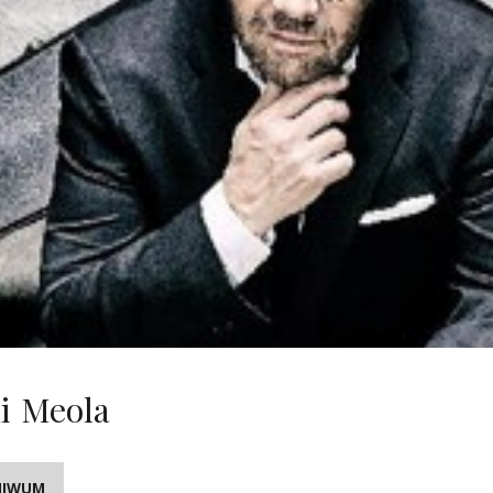
di Meola
HIWUM