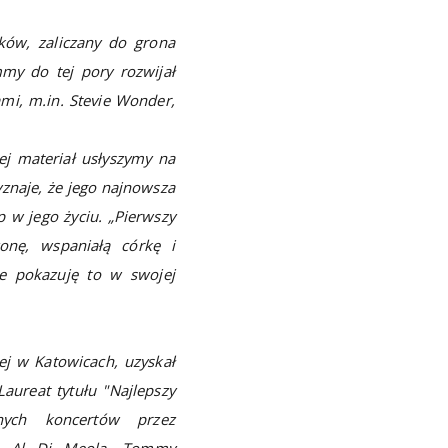
ków, zaliczany do grona
my do tej pory rozwijał
mi, m.in. Stevie Wonder,
j materiał usłyszymy na
yznaje, że jego najnowsza
 w jego życiu. „Pierwszy
nę, wspaniałą córkę i
że pokazuję to w swojej
j w Katowicach, uzyskał
aureat tytułu "Najlepszy
lnych koncertów przez
ak: Al Di Meola, Tommy