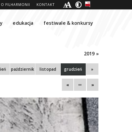
O FILHARMONII
KONTAKT
ty
edukacja
festiwale & konkursy
2019 »
ień
październik
listopad
grudzień
»
«
═
»