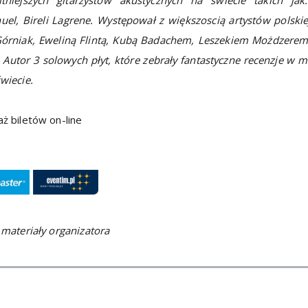
el, Bireli Lagrene. Występował z większoscią artystów polski
Górniak, Eweliną Flintą, Kubą Badachem, Leszekiem Możdzerem
 Autor 3 solowych płyt, które zebrały fantastyczne recenzje w
wiecie.
ż biletów on-line
 materiały organizatora