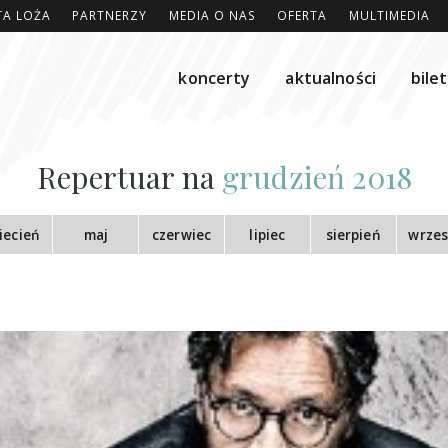
TA LOŻA
PARTNERZY
MEDIA O NAS
OFERTA
MULTIMEDIA
koncerty
aktualności
bile
Repertuar na
grudzień 2018
iecień
maj
czerwiec
lipiec
sierpień
wrzes