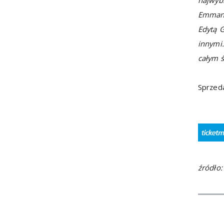
Emmanu
Edytą 
innymi.
całym ś
Sprzeda
źródło: