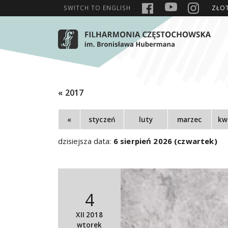
SWITCH TO
ENGLISH
ZŁO
« 2017
«
styczeń
luty
marzec
kw
dzisiejsza data:
6 sierpień 2026 (czwartek)
4
XII 2018
wtorek