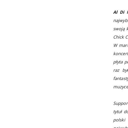
Al Di 
najwyb
swoją k
Chick C
W marc
koncert
płyta p
raz by
fantas
muzyce
Suppor
tytuł 
polski
najwyb