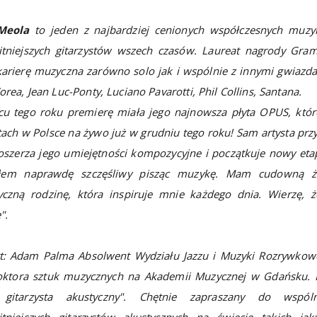
Meola
to jeden z najbardziej cenionych współczesnych muzy
itniejszych gitarzystów wszech czasów. Laureat nagrody Gram
arierę muzyczna zarówno solo jak i wspólnie z innymi gwiazda
orea, Jean Luc-Ponty, Luciano Pavarotti, Phil Collins, Santana.
u tego roku premierę miała jego najnowsza płyta OPUS, które
ach w Polsce na żywo już w grudniu tego roku! Sam artysta prz
oszerza jego umiejętności kompozycyjne i początkuje nowy etap
łem naprawdę szczęśliwy pisząc muzykę. Mam cudowną żo
tyczną rodzinę, która inspiruje mnie każdego dnia. Wierzę, 
".
t: Adam Palma Absolwent Wydziału Jazzu i Muzyki Rozrywkowe
doktora sztuk muzycznych na Akademii Muzycznej w Gdańsku. L
 gitarzysta akustyczny". Chętnie zapraszany do wspó
itniejszych gitarzystów akustycznych na świecie takich j