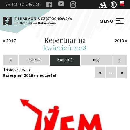
SWITCH TO
ENGLISH
MENU
Repertuar na
« 2017
2019 »
kwiecień 2018
«
marzec
kwiecień
maj
»
dzisiejsza data:
«
═
»
9 sierpień 2026 (niedziela)