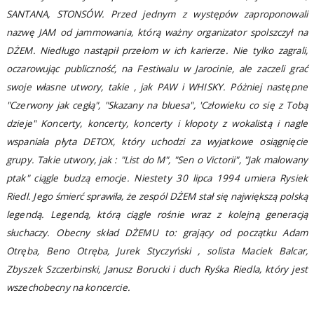
SANTANA, STONSÓW. Przed jednym z występów zaproponowali
nazwę JAM od jammowania, którą ważny organizator spolszczył na
DŻEM. Niedługo nastąpił przełom w ich karierze. Nie tylko zagrali,
oczarowując publiczność, na Festiwalu w Jarocinie, ale zaczeli grać
swoje własne utwory, takie , jak PAW i WHISKY. Póżniej następne
"Czerwony jak cegłą", "Skazany na bluesa", 'Człowieku co się z Tobą
dzieje" Koncerty, koncerty, koncerty i kłopoty z wokalistą i nagle
wspaniała płyta DETOX, który uchodzi za wyjatkowe osiągnięcie
grupy. Takie utwory, jak : "List do M", "Sen o Victorii", "Jak malowany
ptak" ciągle budzą emocje. Niestety 30 lipca 1994 umiera Rysiek
Riedl. Jego śmierć sprawiła, że zespól DŻEM stał się największą polską
legendą. Legendą, którą ciągle rośnie wraz z kolejną generacją
słuchaczy. Obecny skład DŻEMU to: grający od początku Adam
Otręba, Beno Otręba, Jurek Styczyński , solista Maciek Balcar,
Zbyszek Szczerbinski, Janusz Borucki i duch Ryśka Riedla, który jest
wszechobecny na koncercie.